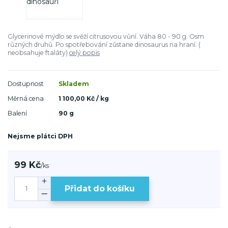
Glycerinové mýdlo se svěží citrusovou vůní. Váha 80 - 90 g. Osm
různých druhů. Po spotřebování zůstane dinosaurus na hraní. (
neobsahuje ftaláty)
celý popis
Dostupnost
Skladem
Měrná cena
1 100,00 Kč / kg
Balení
90 g
Nejsme plátci DPH
99 Kč
/
ks
Přidat do košíku