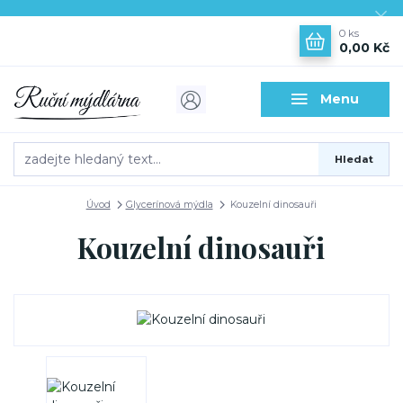
0
ks
0,00 Kč
Menu
Hledat
Úvod
Glycerínová mýdla
Kouzelní dinosauři
Kouzelní dinosauři