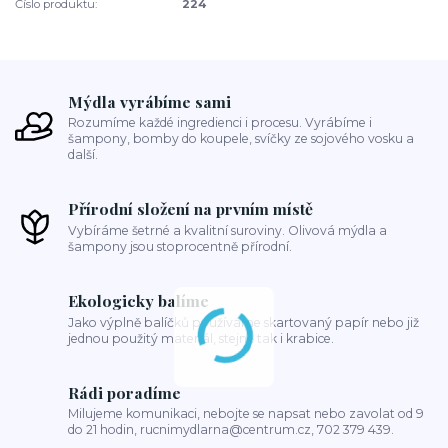
Číslo produktu:
224
Mýdla vyrábíme sami
Rozumíme každé ingredienci i procesu. Vyrábíme i
šampony, bomby do koupele, svíčky ze sojového vosku a
další.
Přírodní složení na prvním místě
Vybíráme šetrné a kvalitní suroviny. Olivová mýdla a
šampony jsou stoprocentně přírodní.
Ekologicky balíme
Jako výplně balíčků používáme skartovaný papír nebo již
jednou použitý materiál, stejně tak i krabice.
Rádi poradíme
Milujeme komunikaci, nebojte se napsat nebo zavolat od 9
do 21 hodin, rucnimydlarna@centrum.cz, 702 379 439.