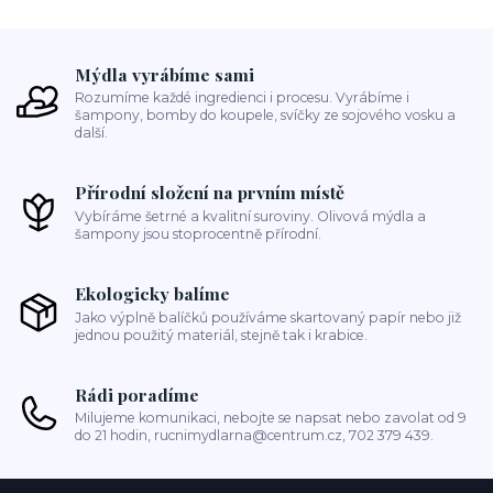
Mýdla vyrábíme sami
Rozumíme každé ingredienci i procesu. Vyrábíme i
šampony, bomby do koupele, svíčky ze sojového vosku a
další.
Přírodní složení na prvním místě
Vybíráme šetrné a kvalitní suroviny. Olivová mýdla a
šampony jsou stoprocentně přírodní.
Ekologicky balíme
Jako výplně balíčků používáme skartovaný papír nebo již
jednou použitý materiál, stejně tak i krabice.
Rádi poradíme
Milujeme komunikaci, nebojte se napsat nebo zavolat od 9
do 21 hodin, rucnimydlarna@centrum.cz, 702 379 439.