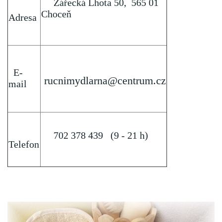
Zářecká Lhota 50, 565 01
Choceň
Adresa
E-
rucnimydlarna@centrum.cz
mail
702 378 439 (9 - 21 h)
Telefon