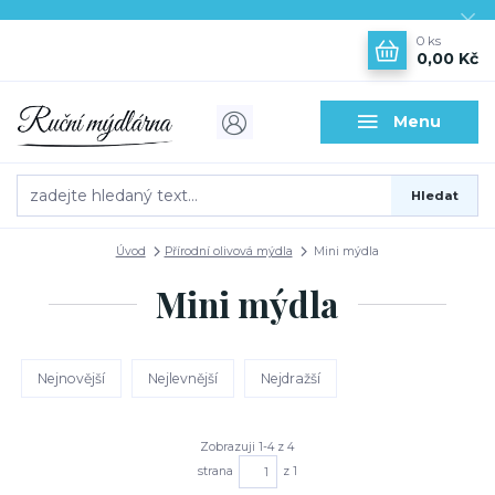
0
ks
0,00 Kč
Menu
Hledat
Úvod
Přírodní olivová mýdla
Mini mýdla
Mini mýdla
Nejnovější
Nejlevnější
Nejdražší
Zobrazuji 1-4 z 4
strana
z 1