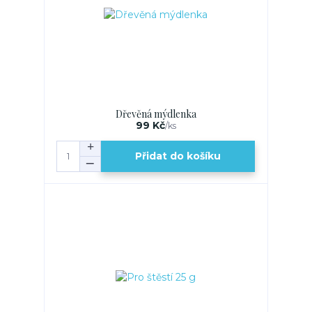
Dřevěná mýdlenka
99 Kč
/
ks
Přidat do košíku