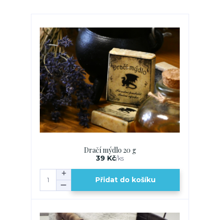
Dračí mýdlo 20 g
39 Kč
/
ks
Přidat do košíku