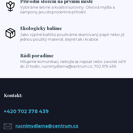
Přírodní složení na prvním místě
Vybíráme šetrné a kvalitní suroviny. Olivová mýdla a
šampony jsou stoprocentně přírodní.
Ekologicky balíme
Jako výplně balíčků používáme skartovaný papír nebo již
jednou použitý materiál, stejně tak i krabice.
Rádi poradíme
Milujeme komunikaci, nebojte se napsat nebo zavolat od 9
do 21 hodin, rucnimydlarna@centrum.cz, 702 379 439.
Kontakt:
+420 702 378 439
rucnimydlarna@centrum.cz