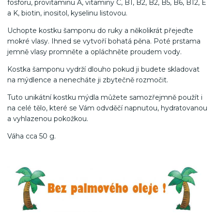
fosforu, provitaminu A, vitaminy C, B1, B2, B2, B5, B6, B12, E
a K, biotin, inositol, kyselinu listovou.
Uchopte kostku šamponu do ruky a několikrát přejeďte
mokré vlasy. Ihned se vytvoří bohatá pěna. Poté prstama
jemně vlasy promněte a opláchněte proudem vody.
Kostka šamponu vydrží dlouho pokud ji budete skladovat
na mýdlence a nenecháte ji zbytečně rozmočit.
Tuto unikátní kostku mýdla můžete samozřejmně použít i
na celé tělo, které se Vám odvděčí napnutou, hydratovanou
a vyhlazenou pokožkou.
Váha cca 50 g.