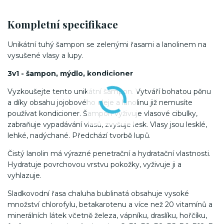
Kompletní specifikace
Unikátní tuhý šampon se zelenými řasami a lanolinem na
vysušené vlasy a lupy.
3v1 - šampon, mýdlo, kondicioner
Vyzkoušejte tento unikátní šampon. Vytváří bohatou pěnu
a díky obsahu jojobového oleje a lanolinu již nemusíte
používat kondicioner. Šampon vyživuje vlasové cibulky,
zabraňuje vypadávání vlasů, zvyšuje lesk. Vlasy jsou lesklé,
lehké, nadýchané. Předchází tvorbě lupů.
Čistý lanolin má výrazné penetrační a hydratační vlastnosti.
Hydratuje povrchovou vrstvu pokožky, vyživuje ji a
vyhlazuje.
Sladkovodní řasa chaluha bublinatá obsahuje vysoké
množství chlorofylu, betakarotenu a více než 20 vitamínů a
minerálních látek včetně železa, vápníku, draslíku, hořčíku,