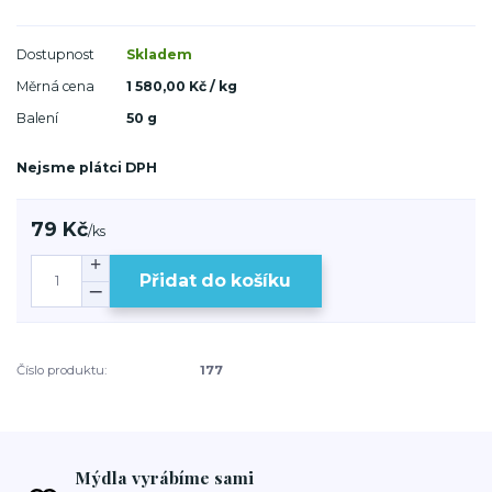
Dostupnost
Skladem
Měrná cena
1 580,00 Kč / kg
Balení
50 g
Nejsme plátci DPH
79 Kč
/
ks
Přidat do košíku
Číslo produktu:
177
Mýdla vyrábíme sami