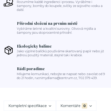
Rozumíme každé ingredienci i procesu. Vyrábíme i
šampony, bomby do koupele, svíčky ze sojového vosku a
další.
Přírodní složení na prvním místě
Vybíráme šetrné a kvalitní suroviny. Olivová mýdla a
šampony jsou stoprocentně přírodní.
Ekologicky balíme
Jako výplně balíčků používáme skartovaný papír nebo již
jednou použitý materiál, stejně tak i krabice.
Rádi poradíme
Milujeme komunikaci, nebojte se napsat nebo zavolat od 9
do 21 hodin, rucnimydlarna@centrum.cz, 702 379 439.
Kompletní specifikace
Komentáře
0