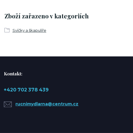
Zboží zařazeno v kategoriích
Svíčky a škapulíře
Kontakt:
+420 702 378 439
rucnimydlarna@centrum.cz