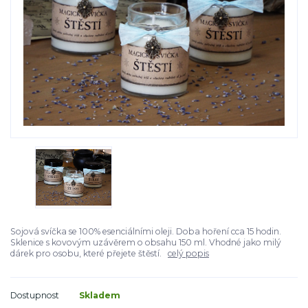
Sojová svíčka se 100% esenciálními oleji. Doba hoření cca 15 hodin.
Sklenice s kovovým uzávěrem o obsahu 150 ml. Vhodné jako milý
dárek pro osobu, které přejete štěstí.
celý popis
Dostupnost
Skladem