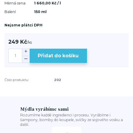
Měrná cena
1 660,00 Kč / l
Balení
150 ml
Nejsme plátci DPH
249 Kč
/
ks
Přidat do košíku
Číslo produktu:
202
Mýdla vyrábíme sami
Rozumíme každé ingredienci i procesu. Vyrábíme i
šampony, bomby do koupele, svíčky ze sojového vosku a
další.