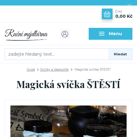
0
ks
0,00 Kč
Menu
Hledat
Úvod
Svíčky a škapulíře
Magická svíčka ŠTĚSTÍ
Magická svíčka ŠTĚSTÍ