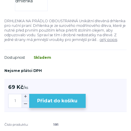
DRHLENKA NA PRÁDLO OBOUSTRANNÁ Unikátní dřevěná drhlenka
pro ruční praní. Drhlenka je ze surového modřínového dřeva, které je
nutné před prvním použitím lehce přetřít stolním olejem, aby
odpuzovalo vodu. Spraví se tím i drobné nedostatky na dřevě. Z
jedné strany má jemnější vroubky pro jemnější prád...
celý popis
Dostupnost
Skladem
Nejsme plátci DPH
69 Kč
/
ks
Přidat do košíku
Číslo produktu:
191