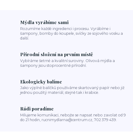
Mýdla vyrábíme sami
Rozumíme každé ingredienci i procesu. Vyrábíme i
šampony, bomby do koupele, svíčky ze sojového vosku a
další.
Přírodní složení na prvním místě
Vybíráme šetrné a kvalitní suroviny. Olivová mýdla a
šampony jsou stoprocentně přírodní.
Ekologicky balíme
Jako výplně balíčků používáme skartovaný papír nebo již
jednou použitý materiál, stejně tak i krabice.
Rádi poradíme
Milujeme komunikaci, nebojte se napsat nebo zavolat od 9
do 21 hodin, rucnimydlarna@centrum.cz, 702 379 439.