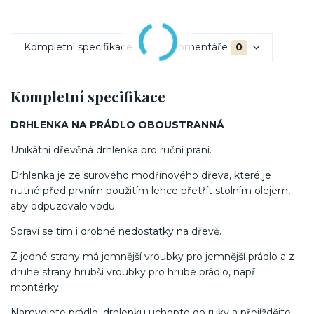
Kompletní specifikace
Komentáře
0
Kompletní specifikace
DRHLENKA NA PRÁDLO OBOUSTRANNÁ
Unikátní dřevěná drhlenka pro ruční praní.
Drhlenka je ze surového modřínového dřeva, které je
nutné před prvním použitím lehce přetřít stolním olejem,
aby odpuzovalo vodu.
Spraví se tím i drobné nedostatky na dřevě.
Z jedné strany má jemnější vroubky pro jemnější prádlo a z
druhé strany hrubší vroubky pro hrubé prádlo, např.
montérky.
Namydlete prádlo, drhlenku uchopte do ruky a přejíždějte