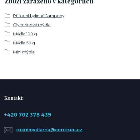
Zboží zařazeno v kategoriích
Přírodní bylinné šampony
Glycerínová mýdla
Mýdla 100 g
Mýdla 50 g
Mini mýdla
Kontakt:
+420 702 378 439
rucnimydlarna@centrum.cz