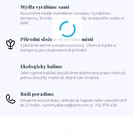
Mýdla vyrábíme sami
Rozumíme každé ingredienci i procesu. Vyrábíme i
šampony, bomby do koupele, svíčky ze sojového vosku a
další.
Přírodní složení na prvním místě
Vybíráme šetrné a kvalitní suroviny. Olivová mýdla a
šampony jsou stoprocentně přírodní.
Ekologicky balíme
Jako výplně balíčků používáme skartovaný papír nebo již
jednou použitý materiál, stejně tak i krabice.
Rádi poradíme
Milujeme komunikaci, nebojte se napsat nebo zavolat od 9
do 21 hodin, rucnimydlarna@centrum.cz, 702 379 439.