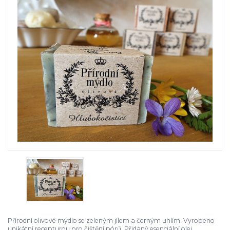
Přírodní olivové mýdlo se zeleným jílem a černým uhlím. Vyrobeno
unikátní recepturou pro čištění pórů. Přidaný esenciální olej