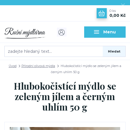
0
ks
0,00 Kč
Menu
Hledat
Úvod
Přírodní olivová mýdla
Hlubokočistící mýdlo se zeleným jílem a
černým uhlím 50 g
Hlubokočistící mýdlo se
zeleným jílem a černým
uhlím 50 g