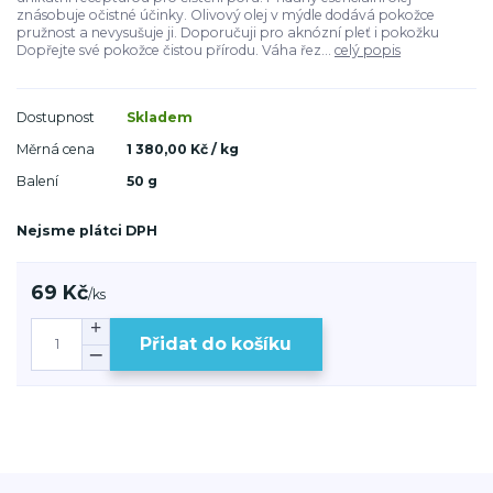
znásobuje očistné účinky. Olivový olej v mýdle dodává pokožce
pružnost a nevysušuje ji. Doporučuji pro aknózní pleť i pokožku
Dopřejte své pokožce čistou přírodu. Váha řez...
celý popis
Dostupnost
Skladem
Měrná cena
1 380,00 Kč / kg
Balení
50 g
Nejsme plátci DPH
69 Kč
/
ks
Přidat do košíku