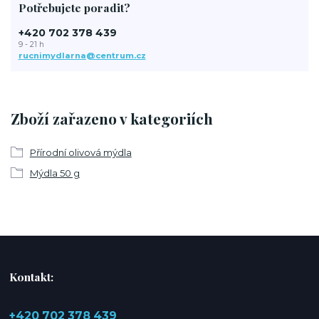
Potřebujete poradit?
+420 702 378 439
9 - 21 h
rucnimydlarna@centrum.cz
Zboží zařazeno v kategoriích
Přírodní olivová mýdla
Mýdla 50 g
Kontakt:
+420 702 378 439