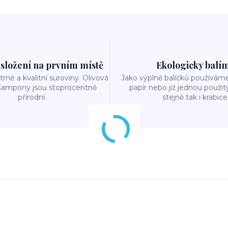
 složení na prvním místě
Ekologicky balí
rné a kvalitní suroviny. Olivová
Jako výplně balíčků používám
šampony jsou stoprocentně
papír nebo již jednou použit
přírodní.
stejně tak i krabice