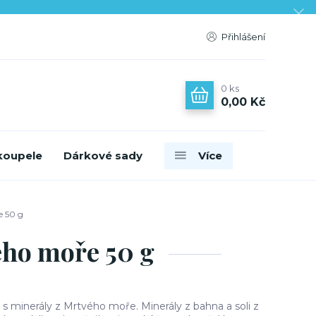
Přihlášení
0
ks
0,00 Kč
koupele
Dárkové sady
Více
e 50 g
ého moře 50 g
s minerály z Mrtvého moře. Minerály z bahna a soli z