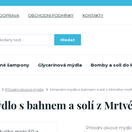
DOPRAVA
OBCHODNÍ PODMÍNKY
KONTAKTY
Hledat
inné šampony
Glycerínová mýdla
Bomby a soli do 
Přírodní olivová mýdla
Minerální mýdlo s bahnem a solí z Mrtvého moř
dlo s bahnem a solí z Mrtv
Přírodní olivové mýdlo 