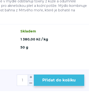
 v mýdle odstraňují toxiny z kůže a odumřelé
 pro aknetickou pleť a kožní potíže. Mýdlo kombinuje
pnost bahna z Mrtvého moře, které je bohaté na
Skladem
1 380,00 Kč / kg
50 g
Přidat do košíku