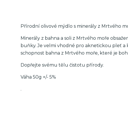
Přírodní olivové mýdlo s minerály z Mrtvého m
Minerály z bahna a soli z Mrtvého moře obsaže
buňky. Je velmi vhodné pro aknetickou pleť a k
schopnost bahna z Mrtvého moře, které je bohat
Dopřejte svému tělu čistotu přírody.
Váha 50g +/- 5%
.