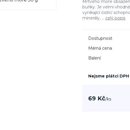
Mrtvého moře obsažené
buňky. Je velmi vhodné
vynikající čistící scho
minerály, ...
celý popis
Dostupnost
Měrná cena
Balení
Nejsme plátci DPH
69 Kč
/
ks