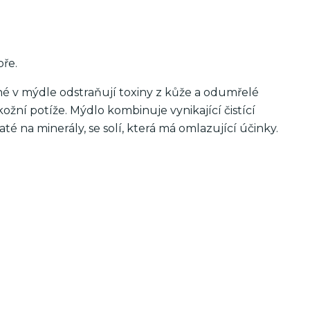
oře.
né v mýdle odstraňují toxiny z kůže a odumřelé
ožní potíže. Mýdlo kombinuje vynikající čistící
é na minerály, se solí, která má omlazující účinky.