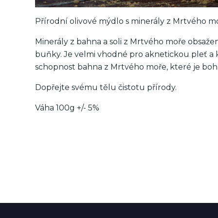
Přírodní olivové mýdlo s minerály z Mrtvého m
Minerály z bahna a soli z Mrtvého moře obsaže
buňky. Je velmi vhodné pro aknetickou pleť a k
schopnost bahna z Mrtvého moře, které je bohat
Dopřejte svému tělu čistotu přírody.
Váha 100g +/- 5%