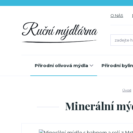
O NÁS
Přírodní olivová mýdla
Přírodní byl
Úvod
Minerální mýd