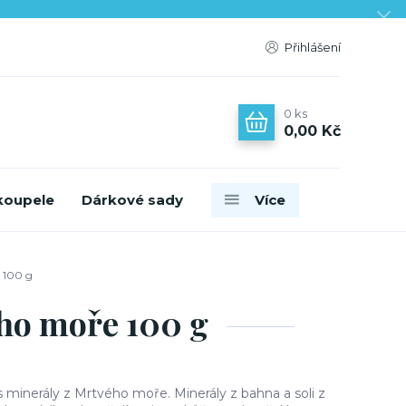
Přihlášení
0
ks
0,00 Kč
koupele
Dárkové sady
Více
 100 g
ého moře 100 g
s minerály z Mrtvého moře. Minerály z bahna a soli z