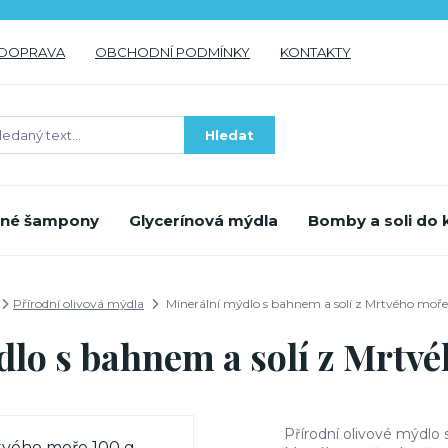
DOPRAVA
OBCHODNÍ PODMÍNKY
KONTAKTY
Hledat
inné šampony
Glycerínová mýdla
Bomby a soli do 
Přírodní olivová mýdla
Minerální mýdlo s bahnem a solí z Mrtvého moře
lo s bahnem a solí z Mrtv
Přírodní olivové mýdlo 