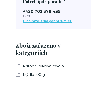
Potřebujete poradit?
+420 702 378 439
9 - 21 h
rucnimydlarna@centrum.cz
Zboží zařazeno v
kategoriích
Přírodní olivová mýdla
Mýdla 100 g