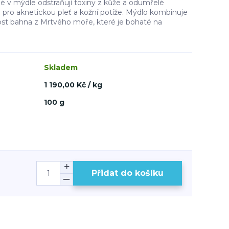
 v mýdle odstraňují toxiny z kůže a odumřelé
 pro aknetickou pleť a kožní potíže. Mýdlo kombinuje
pnost bahna z Mrtvého moře, které je bohaté na
Skladem
1 190,00 Kč / kg
100 g
Přidat do košíku