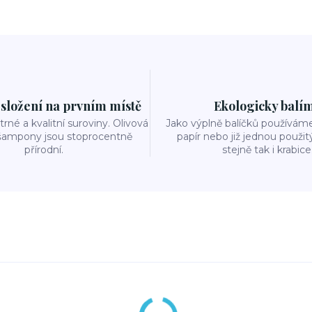
 složení na prvním místě
Ekologicky balí
rné a kvalitní suroviny. Olivová
Jako výplně balíčků používám
šampony jsou stoprocentně
papír nebo již jednou použit
přírodní.
stejně tak i krabice