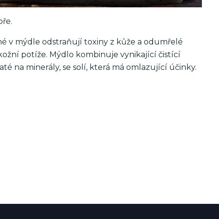
oře.
né v mýdle odstraňují toxiny z kůže a odumřelé
ožní potíže. Mýdlo kombinuje vynikající čistící
é na minerály, se solí, která má omlazující účinky.