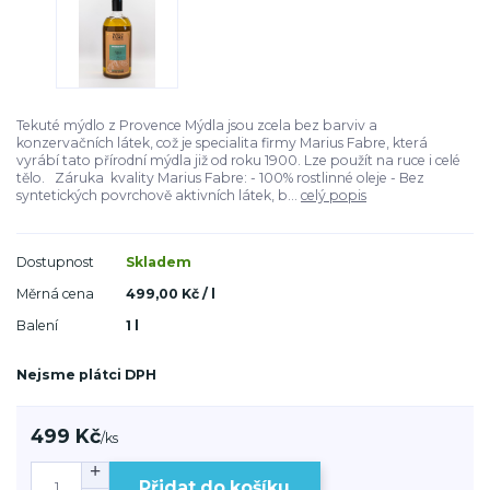
Tekuté mýdlo z Provence Mýdla jsou zcela bez barviv a
konzervačních látek, což je specialita firmy Marius Fabre, která
vyrábí tato přírodní mýdla již od roku 1900. Lze použít na ruce i celé
tělo. Záruka kvality Marius Fabre: - 100% rostlinné oleje - Bez
syntetických povrchově aktivních látek, b...
celý popis
Dostupnost
Skladem
Měrná cena
499,00 Kč / l
Balení
1 l
Nejsme plátci DPH
499 Kč
/
ks
Přidat do košíku