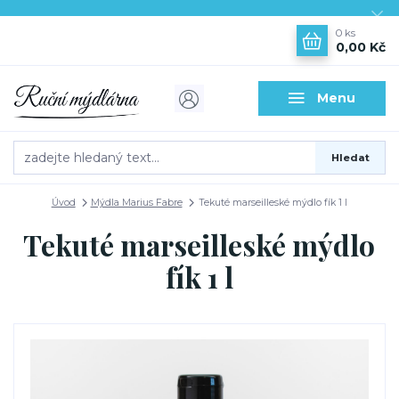
0
ks
0,00 Kč
Menu
Hledat
Úvod
Mýdla Marius Fabre
Tekuté marseilleské mýdlo fík 1 l
Tekuté marseilleské mýdlo
fík 1 l